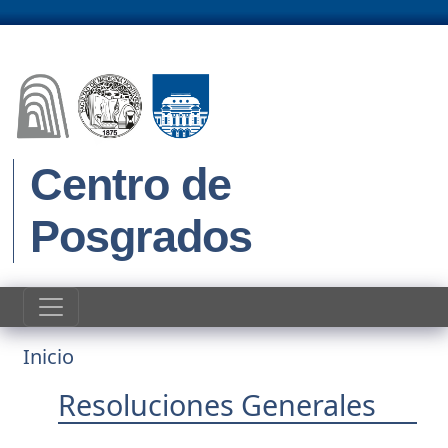
Pasar al contenido principal
Centro de
Posgrados
Ruta de navegación
Inicio
Resoluciones Generales